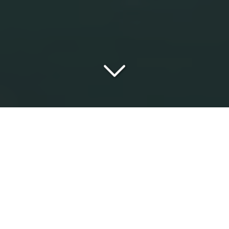
RIVOLI DUBAÏ ESTATE
UNE EXPERTISE FRANÇAISE,
IMPLANTÉE À DUBAÏ