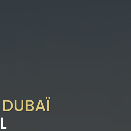
 DUBAÏ
L