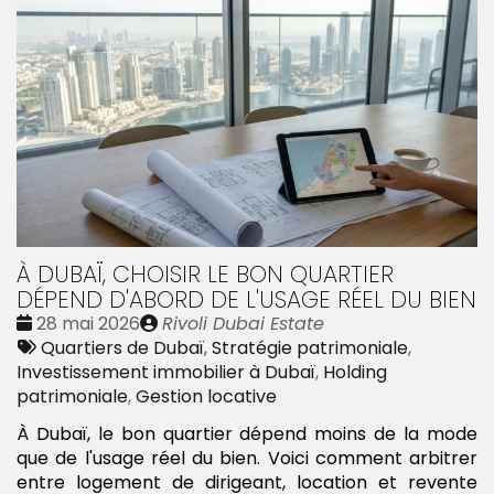
À DUBAÏ, CHOISIR LE BON QUARTIER
DÉPEND D'ABORD DE L'USAGE RÉEL DU BIEN
Date
Publié
28 mai 2026
Rivoli Dubai Estate
:
Tags
par
Quartiers de Dubaï
,
Stratégie patrimoniale
,
:
Investissement immobilier à Dubaï
,
Holding
patrimoniale
,
Gestion locative
À Dubaï, le bon quartier dépend moins de la mode
que de l'usage réel du bien. Voici comment arbitrer
entre logement de dirigeant, location et revente