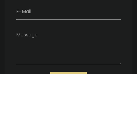
E-Mail
Message
ENVOYER
Nous soutenons une économie responsable