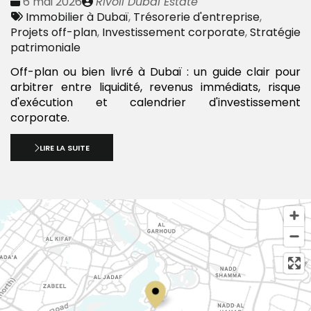
Date
Publié
6 mai 2026
Rivoli Dubai Estate
:
Tags
par
Immobilier à Dubaï
,
Trésorerie d'entreprise
,
:
Projets off-plan
,
Investissement corporate
,
Stratégie
patrimoniale
Off-plan ou bien livré à Dubaï : un guide clair pour
arbitrer entre liquidité, revenus immédiats, risque
d'exécution et calendrier d'investissement
corporate.
LIRE LA SUITE