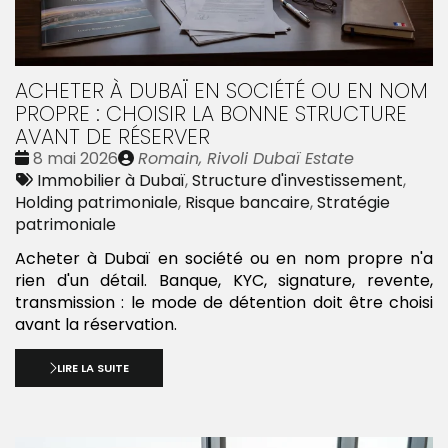
ACHETER À DUBAÏ EN SOCIÉTÉ OU EN NOM
PROPRE : CHOISIR LA BONNE STRUCTURE
AVANT DE RÉSERVER
Date
Publié
8 mai 2026
Romain, Rivoli Dubaï Estate
:
Tags
par
Immobilier à Dubaï
,
Structure d'investissement
,
:
Holding patrimoniale
,
Risque bancaire
,
Stratégie
patrimoniale
Acheter à Dubaï en société ou en nom propre n'a
rien d'un détail. Banque, KYC, signature, revente,
transmission : le mode de détention doit être choisi
avant la réservation.
LIRE LA SUITE