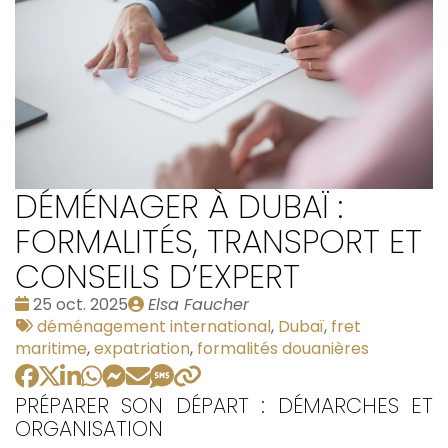
DÉMÉNAGER À DUBAÏ :
FORMALITÉS, TRANSPORT ET
CONSEILS D’EXPERT
Date
Publié
25 oct. 2025
Elsa Faucher
:
Tags
par
déménagement international
,
Dubaï
,
fret
:
maritime
,
expatriation
,
formalités douanières
PRÉPARER SON DÉPART : DÉMARCHES ET
ORGANISATION