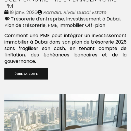
PME
Date
Publié
19 janv. 2026
Romain, Rivoli Dubaï Estate
:
Tags
par
Trésorerie d'entreprise
,
Investissement à Dubaï
,
:
Plan de trésorerie
,
PME
,
Immobilier Off-plan
Comment une PME peut intégrer un investissement
immobilier à Dubaï dans son plan de trésorerie 2026
sans fragiliser son cash, en tenant compte de
l'inflation, des échéances bancaires et de la
gouvernance.
LIRE LA SUITE