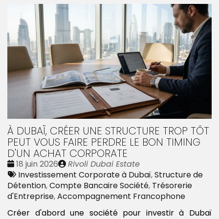
À DUBAÏ, CRÉER UNE STRUCTURE TROP TÔT
PEUT VOUS FAIRE PERDRE LE BON TIMING
D'UN ACHAT CORPORATE
Date
Publié
18 juin 2026
Rivoli Dubai Estate
:
Tags
par
Investissement Corporate à Dubaï
,
Structure de
:
Détention
,
Compte Bancaire Société
,
Trésorerie
d'Entreprise
,
Accompagnement Francophone
Créer d'abord une société pour investir à Dubaï