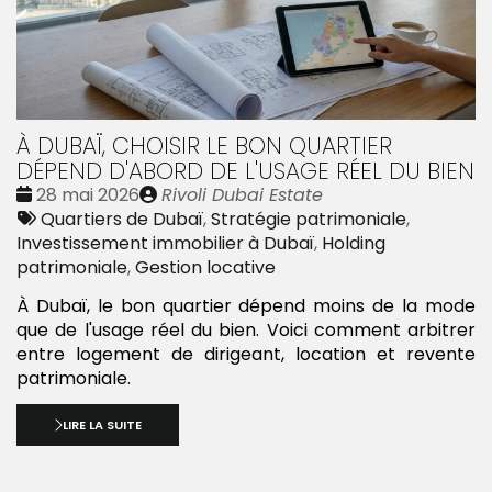
À DUBAÏ, CHOISIR LE BON QUARTIER
DÉPEND D'ABORD DE L'USAGE RÉEL DU BIEN
Date
Publié
28 mai 2026
Rivoli Dubai Estate
:
Tags
par
Quartiers de Dubaï
,
Stratégie patrimoniale
,
:
Investissement immobilier à Dubaï
,
Holding
patrimoniale
,
Gestion locative
À Dubaï, le bon quartier dépend moins de la mode
que de l'usage réel du bien. Voici comment arbitrer
entre logement de dirigeant, location et revente
patrimoniale.
LIRE LA SUITE