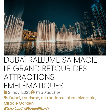
DUBAÏ RALLUME SA MAGIE :
LE GRAND RETOUR DES
ATTRACTIONS
EMBLÉMATIQUES
Date
Publié
21 nov. 2025
Elsa Faucher
:
Tags
par
Dubaï
,
tourisme
,
attractions
,
saison hivernale
,
:
Miracle Garden