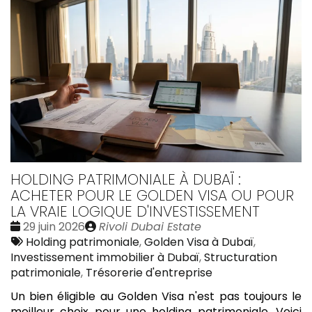
HOLDING PATRIMONIALE À DUBAÏ :
ACHETER POUR LE GOLDEN VISA OU POUR
LA VRAIE LOGIQUE D'INVESTISSEMENT
Date
Publié
29 juin 2026
Rivoli Dubai Estate
:
Tags
par
Holding patrimoniale
,
Golden Visa à Dubaï
,
:
Investissement immobilier à Dubaï
,
Structuration
patrimoniale
,
Trésorerie d'entreprise
Un bien éligible au Golden Visa n'est pas toujours le
meilleur choix pour une holding patrimoniale. Voici