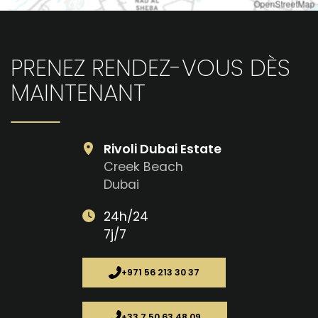
OpenStreetMap
PRENEZ RENDEZ-VOUS DÈS
MAINTENANT
Rivoli Dubai Estate
Creek Beach
Dubai
24h/24
7j/7
+971 56 213 30 37
+33 7 50 63 48 09