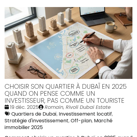
CHOISIR SON QUARTIER À DUBAÏ EN 2025
QUAND ON PENSE COMME UN
INVESTISSEUR, PAS COMME UN TOURISTE
Date
Publié
19 déc. 2025
Romain, Rivoli Dubaï Estate
:
Tags
par
Quartiers de Dubaï
,
Investissement locatif
,
:
Stratégie d'investissement
,
Off-plan
,
Marché
immobilier 2025