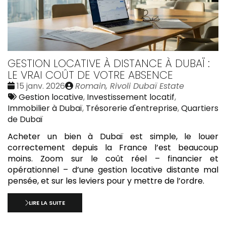
GESTION LOCATIVE À DISTANCE À DUBAÏ :
LE VRAI COÛT DE VOTRE ABSENCE
Date
Publié
15 janv. 2026
Romain, Rivoli Dubaï Estate
:
Tags
par
Gestion locative
,
Investissement locatif
,
:
Immobilier à Dubaï
,
Trésorerie d'entreprise
,
Quartiers
de Dubaï
Acheter un bien à Dubaï est simple, le louer
correctement depuis la France l’est beaucoup
moins. Zoom sur le coût réel – financier et
opérationnel – d’une gestion locative distante mal
pensée, et sur les leviers pour y mettre de l’ordre.
LIRE LA SUITE