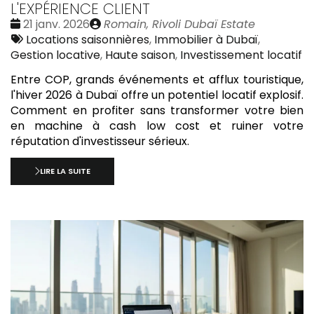
L'EXPÉRIENCE CLIENT
Date
Publié
21 janv. 2026
Romain, Rivoli Dubaï Estate
:
Tags
par
Locations saisonnières
,
Immobilier à Dubaï
,
:
Gestion locative
,
Haute saison
,
Investissement locatif
Entre COP, grands événements et afflux touristique,
l'hiver 2026 à Dubaï offre un potentiel locatif explosif.
Comment en profiter sans transformer votre bien
en machine à cash low cost et ruiner votre
réputation d'investisseur sérieux.
LIRE LA SUITE