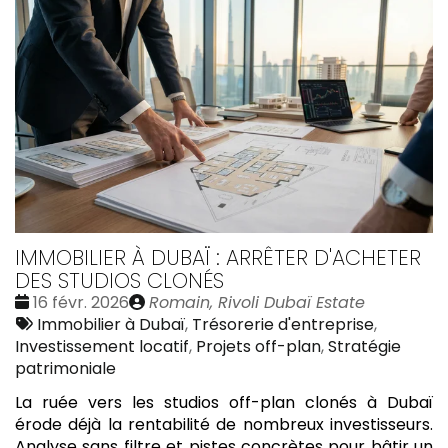
IMMOBILIER À DUBAÏ : ARRÊTER D'ACHETER
DES STUDIOS CLONÉS
Date
Publié
16 févr. 2026
Romain, Rivoli Dubaï Estate
:
Tags
par
Immobilier à Dubaï
,
Trésorerie d'entreprise
,
:
Investissement locatif
,
Projets off-plan
,
Stratégie
patrimoniale
La ruée vers les studios off-plan clonés à Dubaï
érode déjà la rentabilité de nombreux investisseurs.
Analyse sans filtre et pistes concrètes pour bâtir un