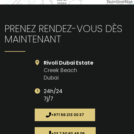
OpenStreetMap
PRENEZ RENDEZ-VOUS DÈS
MAINTENANT
Rivoli Dubai Estate
Creek Beach
Dubai
24h/24
7j/7
+971 56 213 30 37
+33 7 50 63 48 09