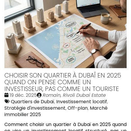
CHOISIR SON QUARTIER À DUBAÏ EN 2025
QUAND ON PENSE COMME UN
INVESTISSEUR, PAS COMME UN TOURISTE
Date
Publié
19 déc. 2025
Romain, Rivoli Dubaï Estate
:
Tags
par
Quartiers de Dubaï
,
Investissement locatif
,
:
Stratégie d'investissement
,
Off-plan
,
Marché
immobilier 2025
Comment choisir un quartier à Dubaï en 2025 quand
on vise un investissement locatif structuré, pas un