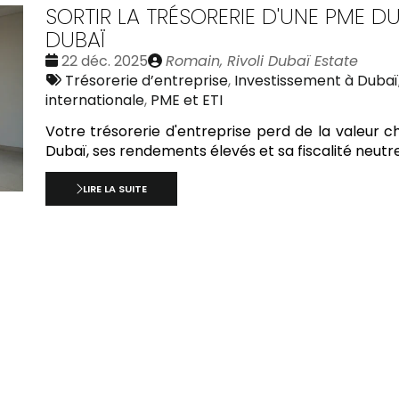
SORTIR LA TRÉSORERIE D'UNE PME DU
DUBAÏ
Date
Publié
22 déc. 2025
Romain, Rivoli Dubaï Estate
:
Tags
par
Trésorerie d’entreprise
,
Investissement à Dubaï
:
internationale
,
PME et ETI
Votre trésorerie d'entreprise perd de la valeur c
Dubaï, ses rendements élevés et sa fiscalité neutre
LIRE LA SUITE