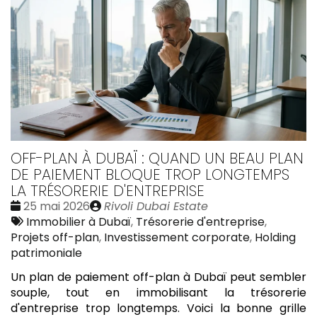
OFF-PLAN À DUBAÏ : QUAND UN BEAU PLAN
DE PAIEMENT BLOQUE TROP LONGTEMPS
LA TRÉSORERIE D'ENTREPRISE
Date
Publié
25 mai 2026
Rivoli Dubai Estate
:
Tags
par
Immobilier à Dubaï
,
Trésorerie d'entreprise
,
:
Projets off-plan
,
Investissement corporate
,
Holding
patrimoniale
Un plan de paiement off-plan à Dubaï peut sembler
souple, tout en immobilisant la trésorerie
d'entreprise trop longtemps. Voici la bonne grille