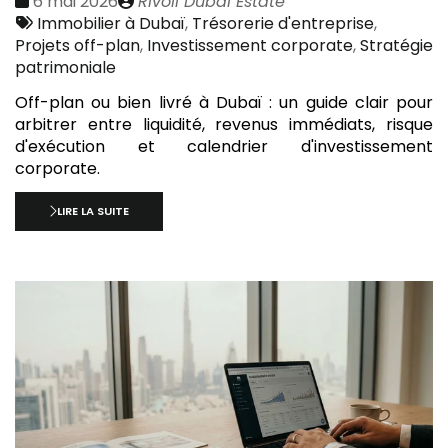
Date
Publié
6 mai 2026
Rivoli Dubai Estate
:
Tags
par
Immobilier à Dubaï
,
Trésorerie d'entreprise
,
:
Projets off-plan
,
Investissement corporate
,
Stratégie
patrimoniale
Off-plan ou bien livré à Dubaï : un guide clair pour
arbitrer entre liquidité, revenus immédiats, risque
d'exécution et calendrier d'investissement
corporate.
LIRE LA SUITE