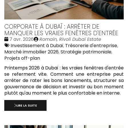
CORPORATE À DUBAÏ : ARRÊTER DE
MANQUER LES VRAIES FENÊTRES D'ENTRÉE
Date
Publié
7 avr. 2026
Romain, Rivoli Dubaï Estate
:
Tags
par
Investissement à Dubaï
,
Trésorerie d'entreprise
,
:
Marché immobilier 2026
,
Stratégie patrimoniale
,
Projets off-plan
Printemps 2026 à Dubaï : les vraies fenêtres d'entrée
se referment vite. Comment une entreprise peut
arrêter de rater les bons lancements, structurer sa
gouvernance de décision et investir au bon moment
plutôt qu'au moment le plus confortable en interne.
LIRE LA SUITE