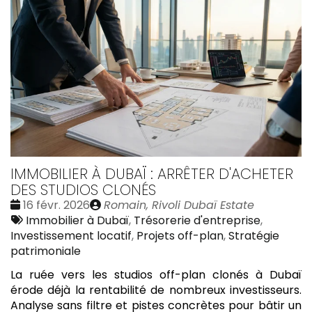
IMMOBILIER À DUBAÏ : ARRÊTER D'ACHETER
DES STUDIOS CLONÉS
Date
Publié
16 févr. 2026
Romain, Rivoli Dubaï Estate
:
Tags
par
Immobilier à Dubaï
,
Trésorerie d'entreprise
,
:
Investissement locatif
,
Projets off-plan
,
Stratégie
patrimoniale
La ruée vers les studios off-plan clonés à Dubaï
érode déjà la rentabilité de nombreux investisseurs.
Analyse sans filtre et pistes concrètes pour bâtir un