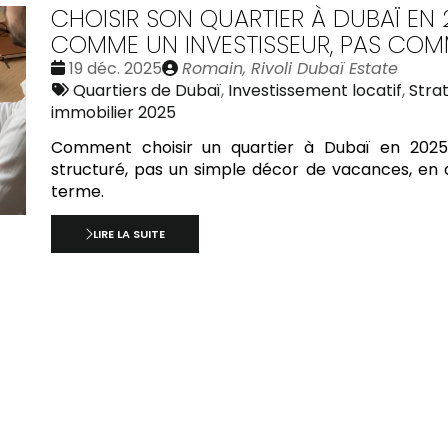
CHOISIR SON QUARTIER À DUBAÏ EN
COMME UN INVESTISSEUR, PAS COM
Date
Publié
19 déc. 2025
Romain, Rivoli Dubaï Estate
:
Tags
par
Quartiers de Dubaï
,
Investissement locatif
,
Stra
:
immobilier 2025
Comment choisir un quartier à Dubaï en 2025 
structuré, pas un simple décor de vacances, en a
terme.
LIRE LA SUITE