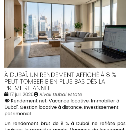
À DUBAÏ, UN RENDEMENT AFFICHÉ À 8 %
PEUT TOMBER BIEN PLUS BAS DÈS LA
PREMIÈRE ANNÉE
Date
Publié
17 juil. 2026
Rivoli Dubai Estate
:
Tags
par
Rendement net
,
Vacance locative
,
Immobilier à
:
Dubaï
,
Gestion locative à distance
,
Investissement
patrimonial
Un rendement brut de 8 % à Dubaï ne reflète pas
toujours la première année. Vacance de lancement,