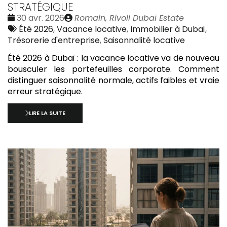
STRATÉGIQUE
Date
Publié
30 avr. 2026
Romain, Rivoli Dubaï Estate
:
Tags
par
Été 2026
,
Vacance locative
,
Immobilier à Dubaï
,
:
Trésorerie d'entreprise
,
Saisonnalité locative
Été 2026 à Dubaï : la vacance locative va de nouveau
bousculer les portefeuilles corporate. Comment
distinguer saisonnalité normale, actifs faibles et vraie
erreur stratégique.
LIRE LA SUITE