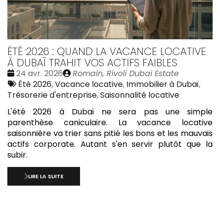
ÉTÉ 2026 : QUAND LA VACANCE LOCATIVE
À DUBAÏ TRAHIT VOS ACTIFS FAIBLES
Date
Publié
24 avr. 2026
Romain, Rivoli Dubaï Estate
:
Tags
par
Été 2026
,
Vacance locative
,
Immobilier à Dubaï
,
:
Trésorerie d'entreprise
,
Saisonnalité locative
L'été 2026 à Dubaï ne sera pas une simple
parenthèse caniculaire. La vacance locative
saisonnière va trier sans pitié les bons et les mauvais
actifs corporate. Autant s'en servir plutôt que la
subir.
LIRE LA SUITE