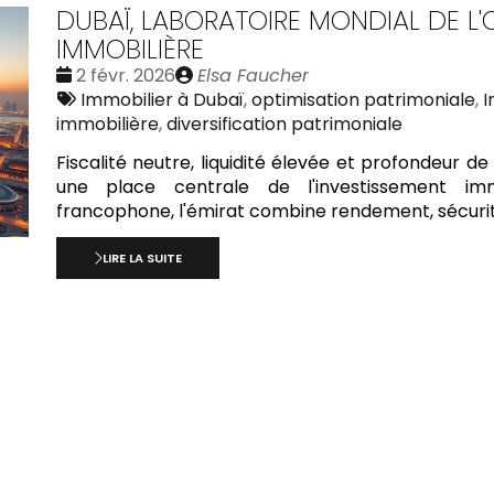
DUBAÏ, LABORATOIRE MONDIAL DE L'
IMMOBILIÈRE
Date
Publié
2 févr. 2026
Elsa Faucher
:
Tags
par
Immobilier à Dubaï
,
optimisation patrimoniale
,
I
:
immobilière
,
diversification patrimoniale
Fiscalité neutre, liquidité élevée et profondeur
une place centrale de l'investissement immob
francophone, l'émirat combine rendement, sécurité j
LIRE LA SUITE