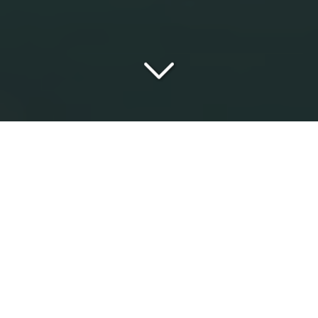
RIVOLI DUBAÏ ESTATE
UNE EXPERTISE FRANÇAISE,
IMPLANTÉE À DUBAÏ
Vous êtes à la recherche d'une
agence
francophone
pour
monter un investissement