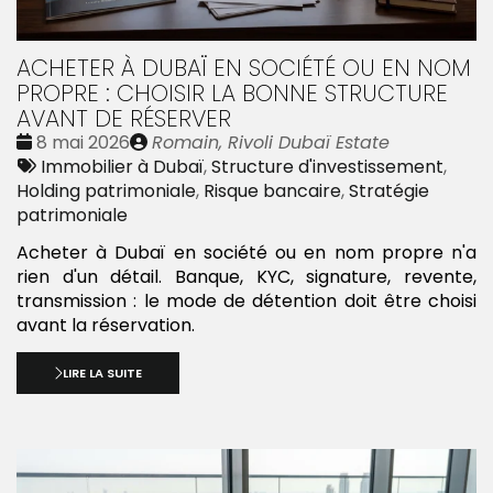
ACHETER À DUBAÏ EN SOCIÉTÉ OU EN NOM
PROPRE : CHOISIR LA BONNE STRUCTURE
AVANT DE RÉSERVER
Date
Publié
8 mai 2026
Romain, Rivoli Dubaï Estate
:
Tags
par
Immobilier à Dubaï
,
Structure d'investissement
,
:
Holding patrimoniale
,
Risque bancaire
,
Stratégie
patrimoniale
Acheter à Dubaï en société ou en nom propre n'a
rien d'un détail. Banque, KYC, signature, revente,
transmission : le mode de détention doit être choisi
avant la réservation.
LIRE LA SUITE