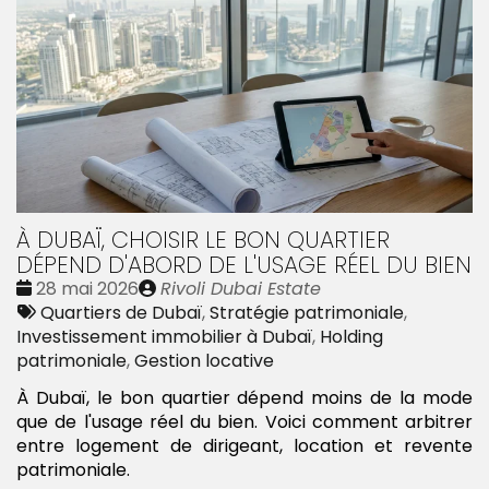
À DUBAÏ, CHOISIR LE BON QUARTIER
DÉPEND D'ABORD DE L'USAGE RÉEL DU BIEN
Date
Publié
28 mai 2026
Rivoli Dubai Estate
:
Tags
par
Quartiers de Dubaï
,
Stratégie patrimoniale
,
:
Investissement immobilier à Dubaï
,
Holding
patrimoniale
,
Gestion locative
À Dubaï, le bon quartier dépend moins de la mode
que de l'usage réel du bien. Voici comment arbitrer
entre logement de dirigeant, location et revente
patrimoniale.