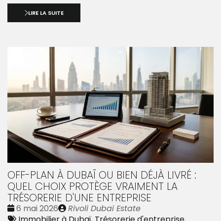
LIRE LA SUITE
OFF-PLAN À DUBAÏ OU BIEN DÉJÀ LIVRÉ :
QUEL CHOIX PROTÈGE VRAIMENT LA
TRÉSORERIE D'UNE ENTREPRISE
Date
Publié
6 mai 2026
Rivoli Dubai Estate
:
Tags
par
Immobilier à Dubaï
,
Trésorerie d'entreprise
,