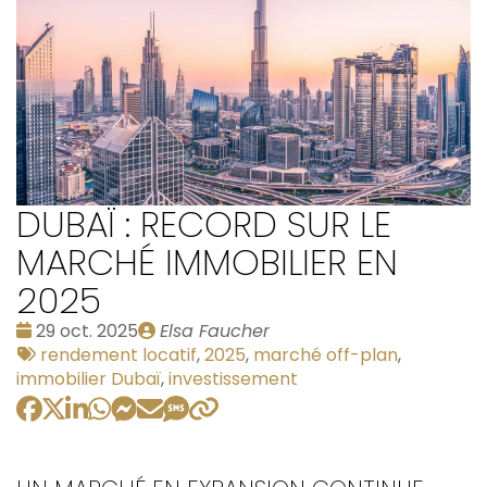
DUBAÏ : RECORD SUR LE
MARCHÉ IMMOBILIER EN
2025
Date
Publié
29 oct. 2025
Elsa Faucher
:
Tags
par
rendement locatif
,
2025
,
marché off-plan
,
:
immobilier Dubaï
,
investissement