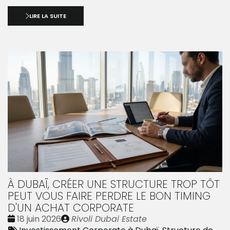
LIRE LA SUITE
À DUBAÏ, CRÉER UNE STRUCTURE TROP TÔT
PEUT VOUS FAIRE PERDRE LE BON TIMING
D'UN ACHAT CORPORATE
Date
Publié
18 juin 2026
Rivoli Dubai Estate
:
Tags
par