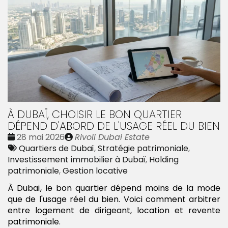
À DUBAÏ, CHOISIR LE BON QUARTIER
DÉPEND D'ABORD DE L'USAGE RÉEL DU BIEN
Date
Publié
28 mai 2026
Rivoli Dubai Estate
:
Tags
par
Quartiers de Dubaï
,
Stratégie patrimoniale
,
:
Investissement immobilier à Dubaï
,
Holding
patrimoniale
,
Gestion locative
À Dubaï, le bon quartier dépend moins de la mode
que de l'usage réel du bien. Voici comment arbitrer
entre logement de dirigeant, location et revente
patrimoniale.