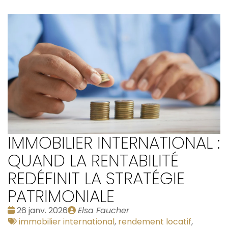
IMMOBILIER INTERNATIONAL :
QUAND LA RENTABILITÉ
REDÉFINIT LA STRATÉGIE
PATRIMONIALE
Date
Publié
26 janv. 2026
Elsa Faucher
:
Tags
par
immobilier international
,
rendement locatif
,