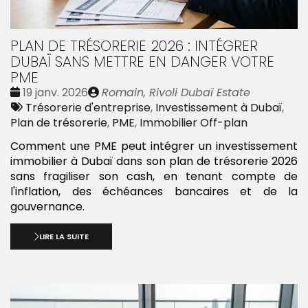
PLAN DE TRÉSORERIE 2026 : INTÉGRER
DUBAÏ SANS METTRE EN DANGER VOTRE
PME
Date
Publié
19 janv. 2026
Romain, Rivoli Dubaï Estate
:
Tags
par
Trésorerie d'entreprise
,
Investissement à Dubaï
,
:
Plan de trésorerie
,
PME
,
Immobilier Off-plan
Comment une PME peut intégrer un investissement
immobilier à Dubaï dans son plan de trésorerie 2026
sans fragiliser son cash, en tenant compte de
l'inflation, des échéances bancaires et de la
gouvernance.
LIRE LA SUITE