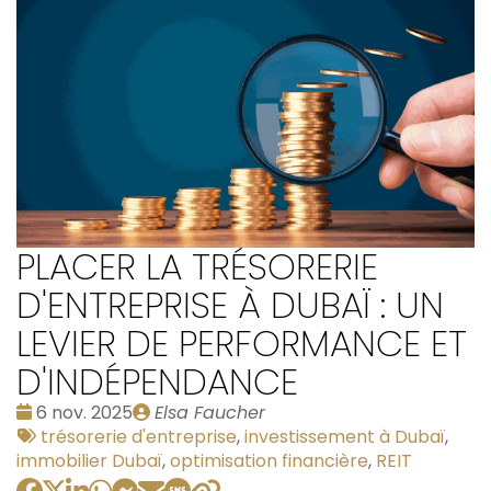
PLACER LA TRÉSORERIE
D'ENTREPRISE À DUBAÏ : UN
LEVIER DE PERFORMANCE ET
D'INDÉPENDANCE
Date
Publié
6 nov. 2025
Elsa Faucher
:
Tags
par
trésorerie d'entreprise
,
investissement à Dubaï
,
:
immobilier Dubaï
,
optimisation financière
,
REIT