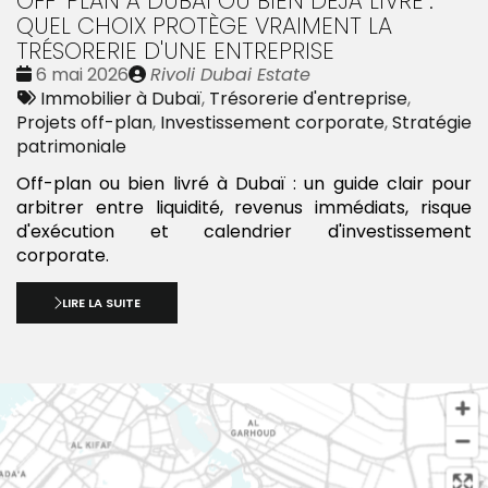
OFF-PLAN À DUBAÏ OU BIEN DÉJÀ LIVRÉ :
QUEL CHOIX PROTÈGE VRAIMENT LA
TRÉSORERIE D'UNE ENTREPRISE
Date
Publié
6 mai 2026
Rivoli Dubai Estate
:
Tags
par
Immobilier à Dubaï
,
Trésorerie d'entreprise
,
:
Projets off-plan
,
Investissement corporate
,
Stratégie
patrimoniale
Off-plan ou bien livré à Dubaï : un guide clair pour
arbitrer entre liquidité, revenus immédiats, risque
d'exécution et calendrier d'investissement
corporate.
LIRE LA SUITE