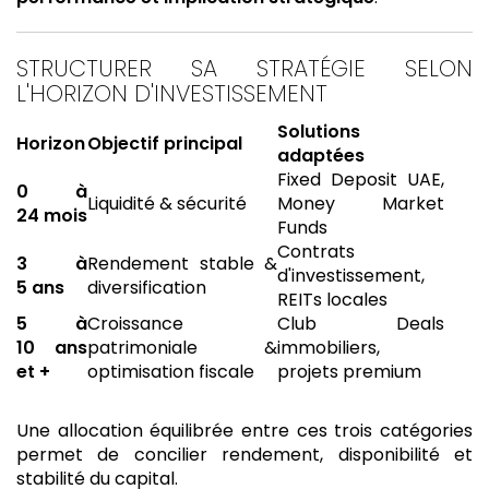
STRUCTURER SA STRATÉGIE SELON
L'HORIZON D'INVESTISSEMENT
Solutions
Horizon
Objectif principal
adaptées
Fixed Deposit UAE,
0 à
Liquidité & sécurité
Money Market
24 mois
Funds
Contrats
3 à
Rendement stable &
d'investissement,
5 ans
diversification
REITs locales
5 à
Croissance
Club Deals
10 ans
patrimoniale &
immobiliers,
et +
optimisation fiscale
projets premium
Une allocation équilibrée entre ces trois catégories
permet de concilier rendement, disponibilité et
stabilité du capital.