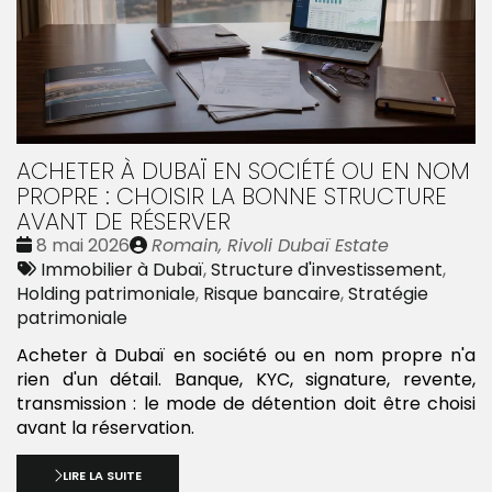
ACHETER À DUBAÏ EN SOCIÉTÉ OU EN NOM
PROPRE : CHOISIR LA BONNE STRUCTURE
AVANT DE RÉSERVER
Date
Publié
8 mai 2026
Romain, Rivoli Dubaï Estate
:
Tags
par
Immobilier à Dubaï
,
Structure d'investissement
,
:
Holding patrimoniale
,
Risque bancaire
,
Stratégie
patrimoniale
Acheter à Dubaï en société ou en nom propre n'a
rien d'un détail. Banque, KYC, signature, revente,
transmission : le mode de détention doit être choisi
avant la réservation.
LIRE LA SUITE