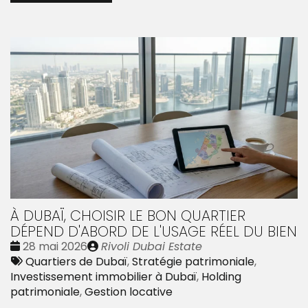
À DUBAÏ, CHOISIR LE BON QUARTIER
DÉPEND D'ABORD DE L'USAGE RÉEL DU BIEN
Date
Publié
28 mai 2026
Rivoli Dubai Estate
:
Tags
par
Quartiers de Dubaï
,
Stratégie patrimoniale
,
:
Investissement immobilier à Dubaï
,
Holding
patrimoniale
,
Gestion locative