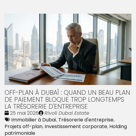
OFF-PLAN À DUBAÏ : QUAND UN BEAU PLAN
DE PAIEMENT BLOQUE TROP LONGTEMPS
LA TRÉSORERIE D'ENTREPRISE
Date
Publié
25 mai 2026
Rivoli Dubai Estate
:
Tags
par
Immobilier à Dubaï
,
Trésorerie d'entreprise
,
:
Projets off-plan
,
Investissement corporate
,
Holding
patrimoniale