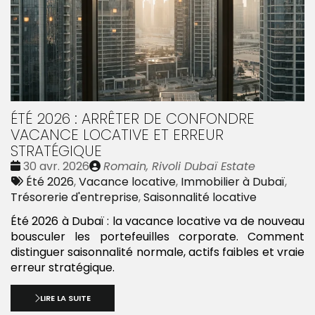
ÉTÉ 2026 : ARRÊTER DE CONFONDRE
VACANCE LOCATIVE ET ERREUR
STRATÉGIQUE
Date
Publié
30 avr. 2026
Romain, Rivoli Dubaï Estate
:
Tags
par
Été 2026
,
Vacance locative
,
Immobilier à Dubaï
,
:
Trésorerie d'entreprise
,
Saisonnalité locative
Été 2026 à Dubaï : la vacance locative va de nouveau
bousculer les portefeuilles corporate. Comment
distinguer saisonnalité normale, actifs faibles et vraie
erreur stratégique.
LIRE LA SUITE