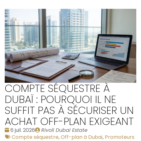
COMPTE SÉQUESTRE À
DUBAÏ : POURQUOI IL NE
SUFFIT PAS À SÉCURISER UN
ACHAT OFF-PLAN EXIGEANT
Date
Publié
6 juil. 2026
Rivoli Dubai Estate
:
Tags
par
Compte séquestre
,
Off-plan à Dubaï
,
Promoteurs