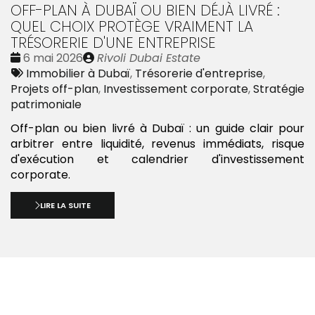
OFF-PLAN À DUBAÏ OU BIEN DÉJÀ LIVRÉ :
QUEL CHOIX PROTÈGE VRAIMENT LA
TRÉSORERIE D'UNE ENTREPRISE
Date
Publié
6 mai 2026
Rivoli Dubai Estate
:
Tags
par
Immobilier à Dubaï
,
Trésorerie d'entreprise
,
:
Projets off-plan
,
Investissement corporate
,
Stratégie
patrimoniale
Off-plan ou bien livré à Dubaï : un guide clair pour
arbitrer entre liquidité, revenus immédiats, risque
d'exécution et calendrier d'investissement
corporate.
LIRE LA SUITE