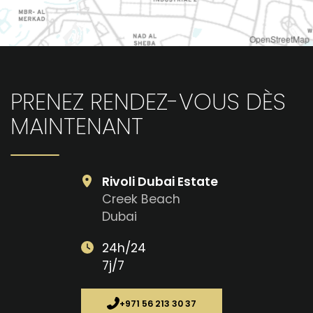
OpenStreetMap
PRENEZ RENDEZ-VOUS DÈS
MAINTENANT
Rivoli Dubai Estate
Creek Beach
Dubai
24h/24
7j/7
+971 56 213 30 37