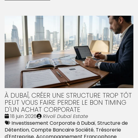
À DUBAÏ, CRÉER UNE STRUCTURE TROP TÔT
PEUT VOUS FAIRE PERDRE LE BON TIMING
D'UN ACHAT CORPORATE
Date
Publié
18 juin 2026
Rivoli Dubai Estate
:
Tags
par
Investissement Corporate à Dubaï
,
Structure de
:
Détention
,
Compte Bancaire Société
,
Trésorerie
d'Entreprise
,
Accompagnement Francophone