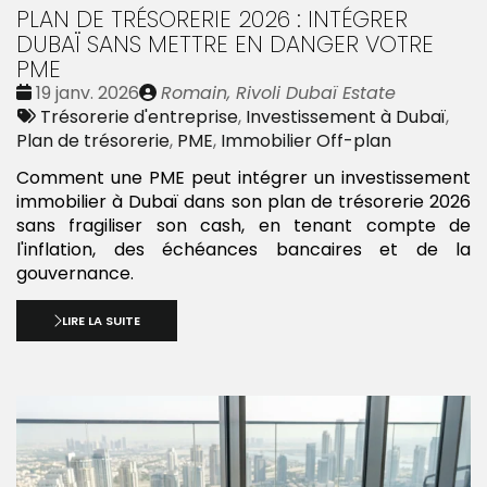
PLAN DE TRÉSORERIE 2026 : INTÉGRER
DUBAÏ SANS METTRE EN DANGER VOTRE
PME
Date
Publié
19 janv. 2026
Romain, Rivoli Dubaï Estate
:
Tags
par
Trésorerie d'entreprise
,
Investissement à Dubaï
,
:
Plan de trésorerie
,
PME
,
Immobilier Off-plan
Comment une PME peut intégrer un investissement
immobilier à Dubaï dans son plan de trésorerie 2026
sans fragiliser son cash, en tenant compte de
l'inflation, des échéances bancaires et de la
gouvernance.
LIRE LA SUITE