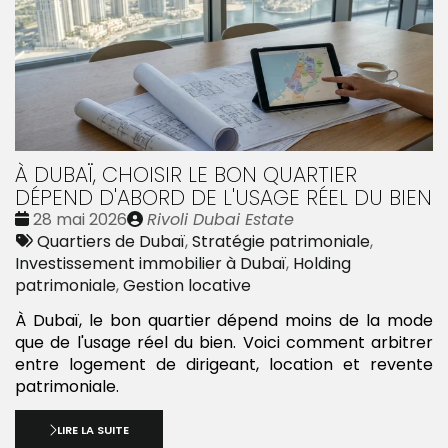
À DUBAÏ, CHOISIR LE BON QUARTIER
DÉPEND D'ABORD DE L'USAGE RÉEL DU BIEN
Date
Publié
28 mai 2026
Rivoli Dubai Estate
:
Tags
par
Quartiers de Dubaï
,
Stratégie patrimoniale
,
:
Investissement immobilier à Dubaï
,
Holding
patrimoniale
,
Gestion locative
À Dubaï, le bon quartier dépend moins de la mode
que de l'usage réel du bien. Voici comment arbitrer
entre logement de dirigeant, location et revente
patrimoniale.
LIRE LA SUITE