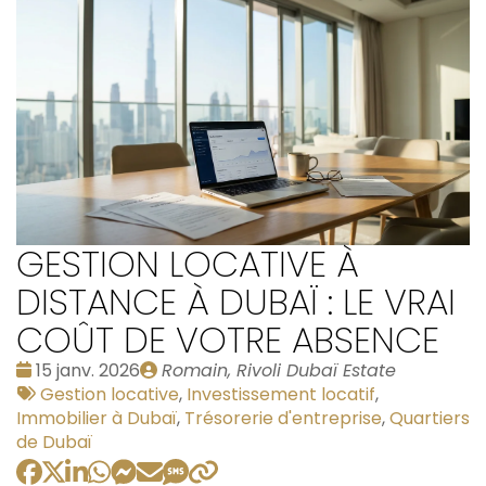
GESTION LOCATIVE À
DISTANCE À DUBAÏ : LE VRAI
COÛT DE VOTRE ABSENCE
Date
Publié
15 janv. 2026
Romain, Rivoli Dubaï Estate
:
Tags
par
Gestion locative
,
Investissement locatif
,
:
Immobilier à Dubaï
,
Trésorerie d'entreprise
,
Quartiers
de Dubaï