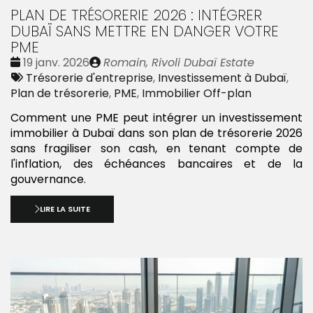
PLAN DE TRÉSORERIE 2026 : INTÉGRER
DUBAÏ SANS METTRE EN DANGER VOTRE
PME
Date
Publié
19 janv. 2026
Romain, Rivoli Dubaï Estate
:
Tags
par
Trésorerie d'entreprise
,
Investissement à Dubaï
,
:
Plan de trésorerie
,
PME
,
Immobilier Off-plan
Comment une PME peut intégrer un investissement
immobilier à Dubaï dans son plan de trésorerie 2026
sans fragiliser son cash, en tenant compte de
l'inflation, des échéances bancaires et de la
gouvernance.
LIRE LA SUITE