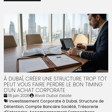
À DUBAÏ, CRÉER UNE STRUCTURE TROP TÔT
PEUT VOUS FAIRE PERDRE LE BON TIMING
D'UN ACHAT CORPORATE
Date
Publié
18 juin 2026
Rivoli Dubai Estate
:
Tags
par
Investissement Corporate à Dubaï
,
Structure de
:
Détention
,
Compte Bancaire Société
,
Trésorerie