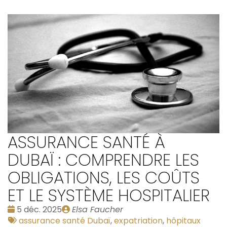
ASSURANCE SANTÉ À
DUBAÏ : COMPRENDRE LES
OBLIGATIONS, LES COÛTS
ET LE SYSTÈME HOSPITALIER
Date
Publié
5 déc. 2025
Elsa Faucher
:
Tags
par
assurance santé Dubaï
,
expatriation
,
hôpitaux