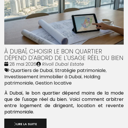
À DUBAÏ, CHOISIR LE BON QUARTIER
DÉPEND D'ABORD DE L'USAGE RÉEL DU BIEN
Date
Publié
28 mai 2026
Rivoli Dubai Estate
:
Tags
par
Quartiers de Dubaï
,
Stratégie patrimoniale
,
:
Investissement immobilier à Dubaï
,
Holding
patrimoniale
,
Gestion locative
À Dubaï, le bon quartier dépend moins de la mode
que de l'usage réel du bien. Voici comment arbitrer
entre logement de dirigeant, location et revente
patrimoniale.
LIRE LA SUITE