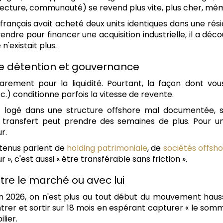
itecture, communauté) se revend plus vite, plus cher, mê
t français avait acheté deux units identiques dans une r
 vendre pour financer une acquisition industrielle, il a déc
existait plus.
re de détention et gouvernance
arement pour la liquidité. Pourtant, la façon dont vo
tc.) conditionne parfois la vitesse de revente.
t logé dans une structure offshore mal documentée, 
le transfert peut prendre des semaines de plus. Pour u
r.
ntenus parlent de
holding patrimoniale
, de
sociétés offsh
, c'est aussi « être transférable sans friction ».
ontre le marché ou avec lui
. En 2026, on n'est plus au tout début du mouvement haus
trer et sortir sur 18 mois en espérant capturer « le somme
lier.