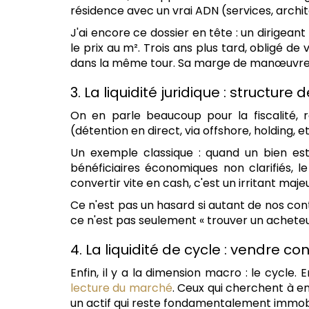
résidence avec un vrai ADN (services, arch
J'ai encore ce dossier en tête : un dirigean
le prix au m². Trois ans plus tard, obligé de
dans la même tour. Sa marge de manœuvre n'
3. La liquidité juridique : structu
On en parle beaucoup pour la fiscalité, r
(détention en direct, via offshore, holding, e
Un exemple classique : quand un bien es
bénéficiaires économiques non clarifiés, 
convertir vite en cash, c'est un irritant majeu
Ce n'est pas un hasard si autant de nos co
ce n'est pas seulement « trouver un acheteur »
4. La liquidité de cycle : vendre c
Enfin, il y a la dimension macro : le cycle
lecture du marché
. Ceux qui cherchent à en
un actif qui reste fondamentalement immobi