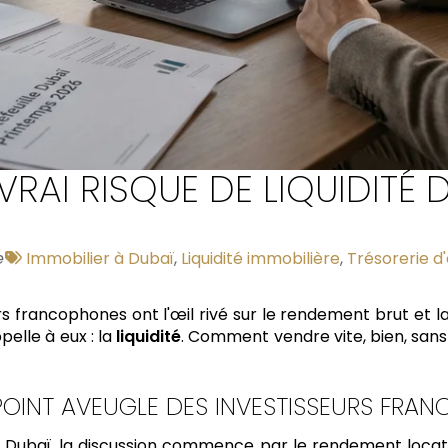
 VRAI RISQUE DE LIQUIDITÉ 
Tags
e
Immobilier à Dubaï
,
Liquidité immobilière
,
Trésorerie d
:
francophones ont l'œil rivé sur le rendement brut et la f
pelle à eux : la
liquidité
. Comment vendre vite, bien, sans
E POINT AVEUGLE DES INVESTISSEURS FRA
 à Dubaï, la discussion commence par le rendement locat