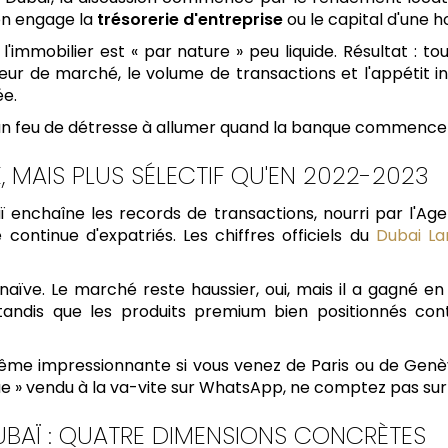
on engage la
trésorerie d'entreprise
ou le capital d'une ho
l'immobilier est « par nature » peu liquide. Résultat : t
ondeur de marché, le volume de transactions et l'appétit
ée.
 d'un feu de détresse à allumer quand la banque commence
 MAIS PLUS SÉLECTIF QU'EN 2022-2023
 enchaîne les records de transactions, nourri par l'Ag
continue d'expatriés. Les chiffres officiels du
Dubai L
naïve. Le marché reste haussier, oui, mais il a gagné e
tandis que les produits premium bien positionnés conti
st même impressionnante si vous venez de Paris ou de Genè
que » vendu à la va-vite sur WhatsApp, ne comptez pas su
UBAÏ : QUATRE DIMENSIONS CONCRÈTES