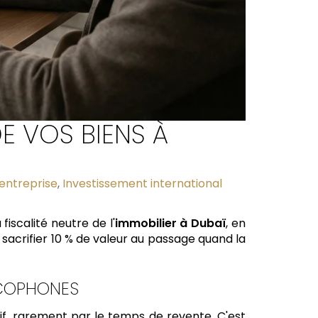
DE VOS BIENS À
'entreprise
,
Investissement international
iscalité neutre de l'
immobilier à Dubaï
, en
 sacrifier 10 % de valeur au passage quand la
NCOPHONES
if, rarement par le temps de revente. C'est