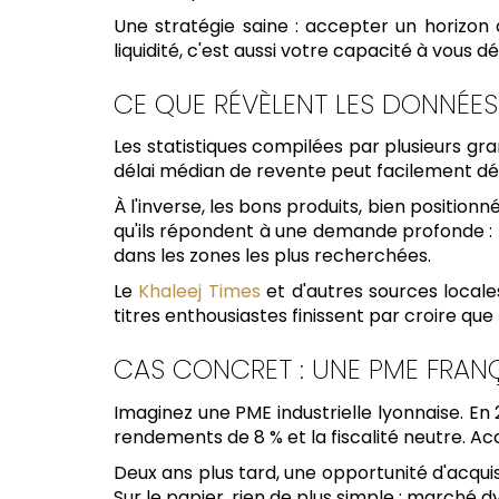
Une stratégie saine : accepter un horizon d
liquidité, c'est aussi votre capacité à vou
CE QUE RÉVÈLENT LES DONNÉES 
Les statistiques compilées par plusieurs gr
délai médian de revente peut facilement dépa
À l'inverse, les bons produits, bien positio
qu'ils répondent à une demande profonde : 
dans les zones les plus recherchées.
Le
Khaleej Times
et d'autres sources local
titres enthousiastes finissent par croire que 
CAS CONCRET : UNE PME FRANÇ
Imaginez une PME industrielle lyonnaise. En 
rendements de 8 % et la fiscalité neutre. A
Deux ans plus tard, une opportunité d'acquis
Sur le papier, rien de plus simple : marché 