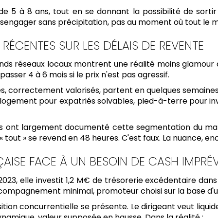
e 5 à 8 ans, tout en se donnant la possibilité de sortir
s désengager sans précipitation, pas au moment où tout le
RÉCENTES SUR LES DÉLAIS DE REVENTE
ands réseaux locaux montrent une réalité moins glamour qu
sser 4 à 6 mois si le prix n'est pas agressif.
nnés, correctement valorisés, partent en quelques semaine
logement pour expatriés solvables, pied-à-terre pour inv
es ont largement documenté cette segmentation du marc
« tout » se revend en 48 heures. C'est faux. La nuance, enco
AISE FACE À UN BESOIN DE CASH IMPRÉ
2023, elle investit 1,2 M€ de trésorerie excédentaire dan
ccompagnement minimal, promoteur choisi sur la base d'u
ition concurrentielle se présente. Le dirigeant veut liqui
dynamique, valeur supposée en hausse. Dans la réalité :