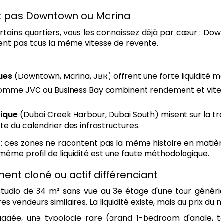
n'est pas Downtown ou Marina
ertains quartiers, vous les connaissez déjà par cœur : Do
frent pas tous la même vitesse de revente.
ques
(Downtown, Marina, JBR) offrent une forte liquidité mai
mme JVC ou Business Bay combinent rendement et vitesse
ique
(Dubai Creek Harbour, Dubai South) misent sur la tra
te du calendrier des infrastructures.
jà : ces zones ne racontent pas la même histoire en mati
même profil de liquidité est une faute méthodologique.
ement cloné ou actif différenciant
tudio de 34 m² sans vue au 3e étage d'une tour génériq
s vendeurs similaires. La liquidité existe, mais au prix du 
agée, une typologie rare (grand 1-bedroom d'angle, 