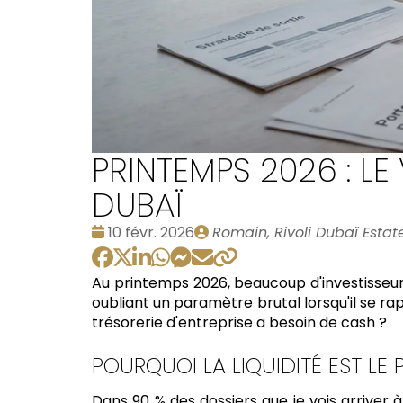
PRINTEMPS 2026 : LE
DUBAÏ
Date
Publié
10 févr. 2026
Romain, Rivoli Dubaï Estat
:
par
Au printemps 2026, beaucoup d'investisseurs 
oubliant un paramètre brutal lorsqu'il se rap
trésorerie d'entreprise a besoin de cash ?
POURQUOI LA LIQUIDITÉ EST L
Dans 90 % des dossiers que je vois arriver