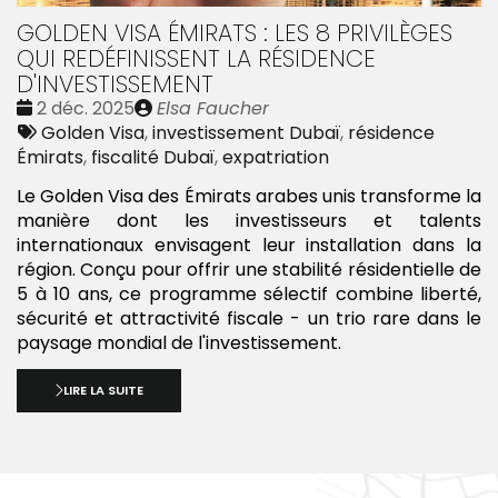
GOLDEN VISA ÉMIRATS : LES 8 PRIVILÈGES
QUI REDÉFINISSENT LA RÉSIDENCE
D'INVESTISSEMENT
Date
Publié
2 déc. 2025
Elsa Faucher
:
Tags
par
Golden Visa
,
investissement Dubaï
,
résidence
:
Émirats
,
fiscalité Dubaï
,
expatriation
Le Golden Visa des Émirats arabes unis transforme la
manière dont les investisseurs et talents
internationaux envisagent leur installation dans la
région. Conçu pour offrir une stabilité résidentielle de
5 à 10 ans, ce programme sélectif combine liberté,
sécurité et attractivité fiscale - un trio rare dans le
paysage mondial de l'investissement.
LIRE LA SUITE