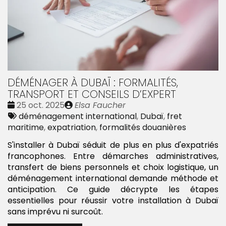
DÉMÉNAGER À DUBAÏ : FORMALITÉS,
TRANSPORT ET CONSEILS D’EXPERT
Date
Publié
25 oct. 2025
Elsa Faucher
:
Tags
par
déménagement international
,
Dubaï
,
fret
:
maritime
,
expatriation
,
formalités douanières
S'installer à Dubaï séduit de plus en plus d'expatriés
francophones. Entre démarches administratives,
transfert de biens personnels et choix logistique, un
déménagement international demande méthode et
anticipation. Ce guide décrypte les étapes
essentielles pour réussir votre installation à Dubaï
sans imprévu ni surcoût.