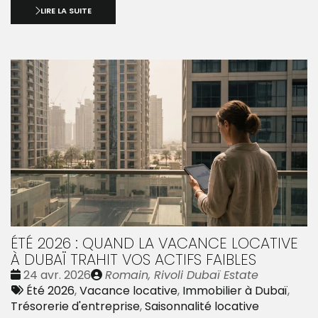
LIRE LA SUITE
ÉTÉ 2026 : QUAND LA VACANCE LOCATIVE
À DUBAÏ TRAHIT VOS ACTIFS FAIBLES
Date
Publié
24 avr. 2026
Romain, Rivoli Dubaï Estate
:
Tags
par
Été 2026
,
Vacance locative
,
Immobilier à Dubaï
,
:
Trésorerie d'entreprise
,
Saisonnalité locative