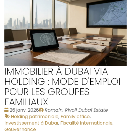
IMMOBILIER À DUBAÏ VIA
HOLDING : MODE D'EMPLOI
POUR LES GROUPES
FAMILIAUX
Date
Publié
26 janv. 2026
Romain, Rivoli Dubaï Estate
:
Tags
par
Holding patrimoniale
,
Family office
,
:
Investissement à Dubaï
,
Fiscalité internationale
,
Gouvernance