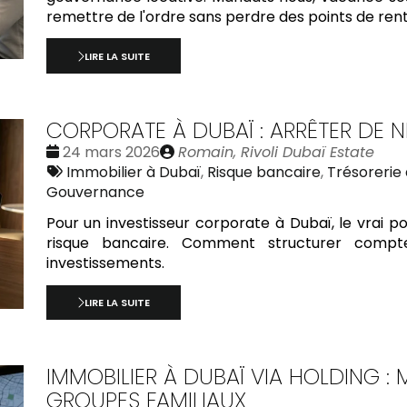
remettre de l'ordre sans perdre des points de renta
LIRE LA SUITE
CORPORATE À DUBAÏ : ARRÊTER DE N
Date
Publié
24 mars 2026
Romain, Rivoli Dubaï Estate
:
Tags
par
Immobilier à Dubaï
,
Risque bancaire
,
Trésorerie 
:
Gouvernance
Pour un investisseur corporate à Dubaï, le vrai poin
risque bancaire. Comment structurer compte
investissements.
LIRE LA SUITE
IMMOBILIER À DUBAÏ VIA HOLDING :
GROUPES FAMILIAUX