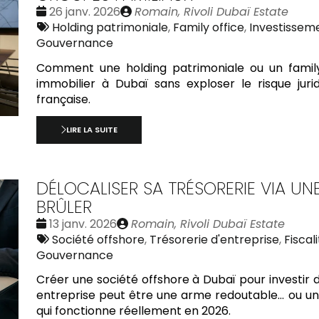
Date
Publié
26 janv. 2026
Romain, Rivoli Dubaï Estate
:
Tags
par
Holding patrimoniale
,
Family office
,
Investissem
:
Gouvernance
Comment une holding patrimoniale ou un family
immobilier à Dubaï sans exploser le risque juridi
française.
LIRE LA SUITE
DÉLOCALISER SA TRÉSORERIE VIA UN
BRÛLER
Date
Publié
13 janv. 2026
Romain, Rivoli Dubaï Estate
:
Tags
par
Société offshore
,
Trésorerie d'entreprise
,
Fiscal
:
Gouvernance
Créer une société offshore à Dubaï pour investir d
entreprise peut être une arme redoutable… ou un p
qui fonctionne réellement en 2026.