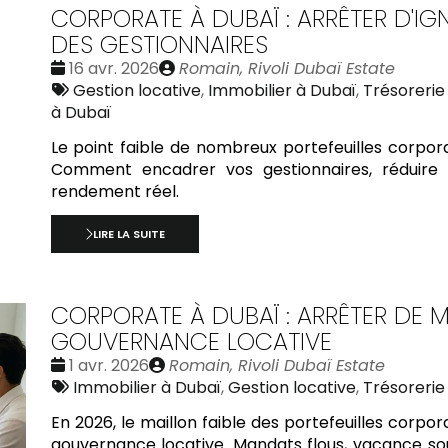
CORPORATE À DUBAÏ : ARRÊTER D'IG
DES GESTIONNAIRES
Date
Publié
16 avr. 2026
Romain, Rivoli Dubaï Estate
:
Tags
par
Gestion locative
,
Immobilier à Dubaï
,
Trésorerie
:
à Dubaï
Le point faible de nombreux portefeuilles corporat
Comment encadrer vos gestionnaires, réduire 
rendement réel.
LIRE LA SUITE
CORPORATE À DUBAÏ : ARRÊTER DE M
GOUVERNANCE LOCATIVE
Date
Publié
1 avr. 2026
Romain, Rivoli Dubaï Estate
:
Tags
par
Immobilier à Dubaï
,
Gestion locative
,
Trésorerie
:
En 2026, le maillon faible des portefeuilles corpo
gouvernance locative. Mandats flous, vacance so