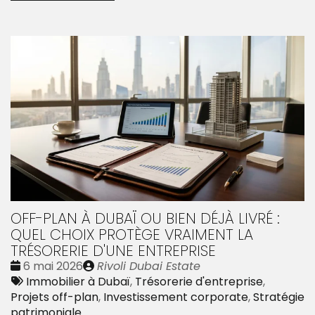
OFF-PLAN À DUBAÏ OU BIEN DÉJÀ LIVRÉ :
QUEL CHOIX PROTÈGE VRAIMENT LA
TRÉSORERIE D'UNE ENTREPRISE
Date
Publié
6 mai 2026
Rivoli Dubai Estate
:
Tags
par
Immobilier à Dubaï
,
Trésorerie d'entreprise
,
:
Projets off-plan
,
Investissement corporate
,
Stratégie
patrimoniale