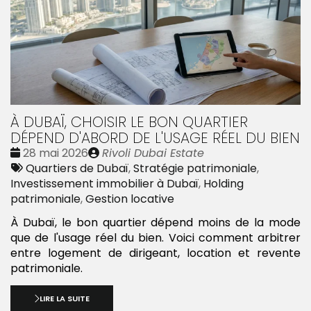
À DUBAÏ, CHOISIR LE BON QUARTIER
DÉPEND D'ABORD DE L'USAGE RÉEL DU BIEN
Date
Publié
28 mai 2026
Rivoli Dubai Estate
:
Tags
par
Quartiers de Dubaï
,
Stratégie patrimoniale
,
:
Investissement immobilier à Dubaï
,
Holding
patrimoniale
,
Gestion locative
À Dubaï, le bon quartier dépend moins de la mode
que de l'usage réel du bien. Voici comment arbitrer
entre logement de dirigeant, location et revente
patrimoniale.
LIRE LA SUITE