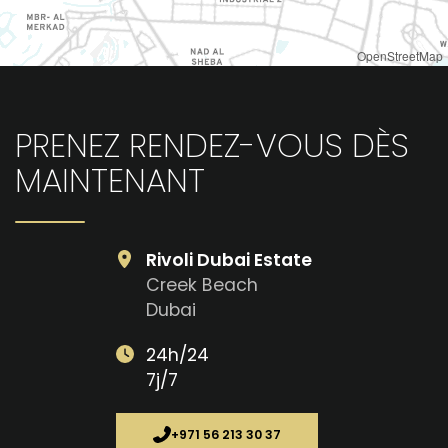
OpenStreetMap
PRENEZ RENDEZ-VOUS DÈS
MAINTENANT
Rivoli Dubai Estate
Creek Beach
Dubai
24h/24
7j/7
+971 56 213 30 37