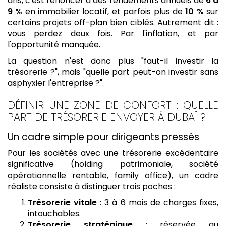
ans, c'est renoncer à des rendements annuels de
6 à
9 %
en immobilier locatif, et parfois plus de
10 %
sur
certains projets off-plan bien ciblés. Autrement dit :
vous perdez deux fois. Par l'inflation, et par
l'opportunité manquée.
La question n'est donc plus "faut-il investir la
trésorerie ?", mais "quelle part peut-on investir sans
asphyxier l'entreprise ?".
DÉFINIR UNE ZONE DE CONFORT : QUELLE
PART DE TRÉSORERIE ENVOYER À DUBAÏ ?
Un cadre simple pour dirigeants pressés
Pour les sociétés avec une trésorerie excédentaire
significative (holding patrimoniale, société
opérationnelle rentable, family office), un cadre
réaliste consiste à distinguer trois poches :
Trésorerie vitale
: 3 à 6 mois de charges fixes,
intouchables.
Trésorerie stratégique
: réservée au