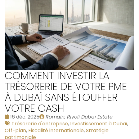
COMMENT INVESTIR LA
TRÉSORERIE DE VOTRE PME
À DUBAÏ SANS ÉTOUFFER
VOTRE CASH
Date
Publié
16 déc. 2025
Romain, Rivoli Dubaï Estate
:
Tags
par
Trésorerie d'entreprise
,
Investissement à Dubaï
,
:
Off-plan
,
Fiscalité internationale
,
Stratégie
patrimoniale