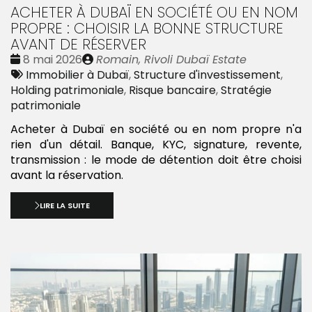
ACHETER À DUBAÏ EN SOCIÉTÉ OU EN NOM
PROPRE : CHOISIR LA BONNE STRUCTURE
AVANT DE RÉSERVER
Date
Publié
8 mai 2026
Romain, Rivoli Dubaï Estate
:
Tags
par
Immobilier à Dubaï
,
Structure d'investissement
,
:
Holding patrimoniale
,
Risque bancaire
,
Stratégie
patrimoniale
Acheter à Dubaï en société ou en nom propre n'a
rien d'un détail. Banque, KYC, signature, revente,
transmission : le mode de détention doit être choisi
avant la réservation.
LIRE LA SUITE