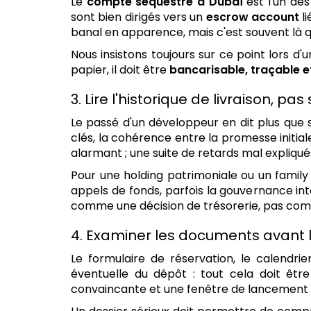
Le
compte séquestre à Dubaï
est l'un des
sont bien dirigés vers un
escrow account
li
banal en apparence, mais c'est souvent là qu
Nous insistons toujours sur ce point lors
papier, il doit être
bancarisable, traçable 
3. Lire l'historique de livraison, p
Le passé d'un développeur en dit plus que
clés, la cohérence entre la promesse initiale 
alarmant ; une suite de retards mal expliqués,
Pour une holding patrimoniale ou un family 
appels de fonds, parfois la gouvernance inte
comme une décision de trésorerie, pas com
4. Examiner les documents avant la
Le formulaire de réservation, le calendrie
éventuelle du dépôt : tout cela doit êtr
convaincante et une fenêtre de lancement co