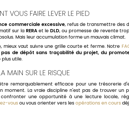
NT VOUS FAIRE LEVER LE PIED
nce commerciale excessive
, refus de transmettre des
matif sur la
RERA
et le
DLD
, ou promesse de revente trop 
bsolus. Mais leur accumulation forme un mauvais climat.
e, mieux vaut suivre une grille courte et ferme. Notre
FA
:
pas de dépôt sans traçabilité du projet, du promot
plus utile.
LA MAIN SUR LE RISQUE
être remarquablement efficace pour une trésorerie d'en
moment. La vraie discipline n'est pas de trouver un proje
confronter une opportunité à une lecture locale, ré
dez-vous
ou vous orienter vers les
opérations en cours
déj