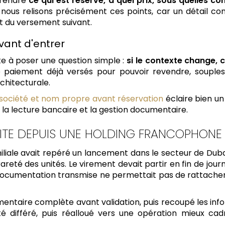
prendre
ce qui est réservé, à quel prix, sous quelles co
nous relisons précisément ces points, car un détail co
t du versement suivant.
avant d'entrer
ste à poser une question simple :
si le contexte change,
s de paiement déjà versés pour pouvoir revendre, soupl
chitecturale.
e société et nom propre avant réservation
éclaire bien un
e, la lecture bancaire et la gestion documentaire.
ITE DEPUIS UNE HOLDING FRANCOPHONE
miliale avait repéré un lancement dans le secteur de Du
areté des unités. Le virement devait partir en fin de journé
a documentation transmise ne permettait pas de rattache
taire complète avant validation, puis recoupé les info
é différé, puis réalloué vers une opération mieux cad