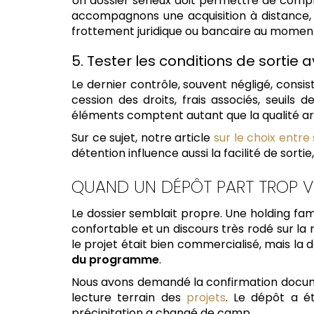
Un dossier sérieux doit permettre de com
accompagnons une acquisition à distance, 
frottement juridique ou bancaire au momen
5. Tester les conditions de sortie 
Le dernier contrôle, souvent négligé, consi
cession des droits, frais associés, seuil
éléments comptent autant que la qualité ar
Sur ce sujet, notre article
sur le choix entr
détention influence aussi la facilité de sorti
QUAND UN DÉPÔT PART TROP V
Le dossier semblait propre. Une holding fa
confortable et un discours très rodé sur la r
le projet était bien commercialisé, mais l
du programme
.
Nous avons demandé la confirmation documen
lecture terrain des
projets
. Le dépôt a ét
précipitation a changé de camp.