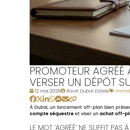
PROMOTEUR AGRÉÉ À 
VERSER UN DÉPÔT S
Date
Publié
Tags
12 mai 2026
Rivoli Dubai Estate
Immobi
:
par
:
À Dubaï, un lancement off-plan bien présent
compte séquestre
et viser un
achat off-pl
LE MOT 'AGRÉÉ' NE SUFFIT PAS 