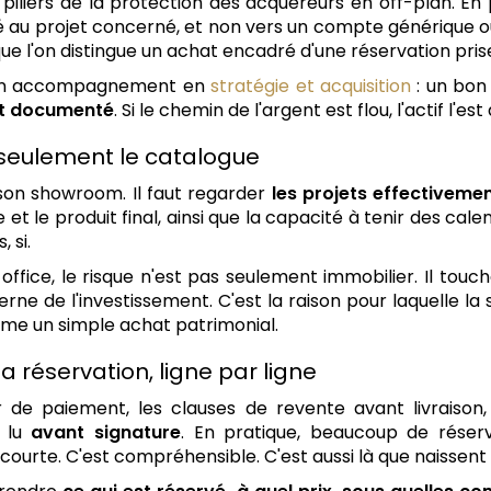
 piliers de la protection des acquéreurs en off-plan. En 
é au projet concerné, et non vers un compte générique ou
e l'on distingue un achat encadré d'une réservation prise
 d'un accompagnement en
stratégie et acquisition
: un bon 
et documenté
. Si le chemin de l'argent est flou, l'actif l'est 
as seulement le catalogue
 son showroom. Il faut regarder
les projets effectivemen
et le produit final, ainsi que la capacité à tenir des cale
 si.
office, le risque n'est pas seulement immobilier. Il touc
rne de l'investissement. C'est la raison pour laquelle la
me un simple achat patrimonial.
 réservation, ligne par ligne
r de paiement, les clauses de revente avant livraison, l
e lu
avant signature
. En pratique, beaucoup de réser
urte. C'est compréhensible. C'est aussi là que naissent l