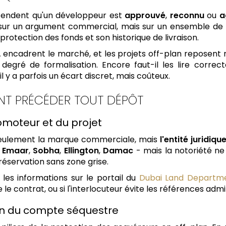
tendent qu'un développeur est
approuvé
,
reconnu
ou
a
sur un argument commercial, mais sur un ensemble de pr
protection des fonds et son historique de livraison.
A
encadrent le marché, et les projets off-plan reposent 
degré de formalisation. Encore faut-il les lire correc
il y a parfois un écart discret, mais coûteux.
ENT PRÉCÉDER TOUT DÉPÔT
romoteur et du projet
n seulement la marque commerciale, mais
l'entité juridiqu
-
Emaar
,
Sobha
,
Ellington
,
Damac
- mais la notoriété ne 
réservation sans zone grise.
 les informations sur le portail du
Dubai Land Departm
 le contrat, ou si l'interlocuteur évite les références admi
ation du compte séquestre